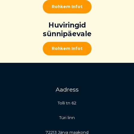
Rohkem Infot
Huviringid
sünnipäevale
Rohkem Infot
Aadress
Tolli tn 62
Türi linn
72213 Järva maakond