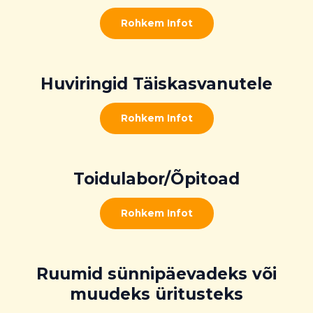
Rohkem Infot
Huviringid Täiskasvanutele
Rohkem Infot
Toidulabor/Õpitoad
Rohkem Infot
Ruumid sünnipäevadeks või
muudeks üritusteks