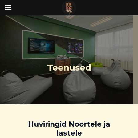
Skip
to
content
Teenused
Huviringid Noortele ja
lastele