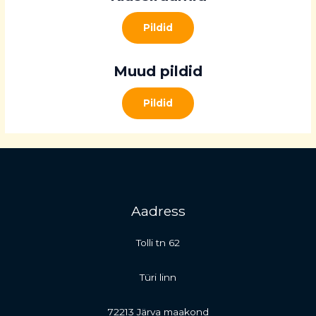
Pildid
Muud pildid
Pildid
Aadress
Tolli tn 62
Türi linn
72213 Järva maakond