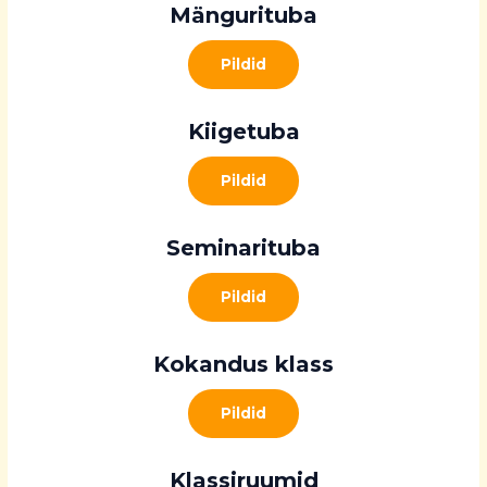
Mängurituba
Pildid
Kiigetuba
Pildid
Seminarituba
Pildid
Kokandus klass
Pildid
Klassiruumid