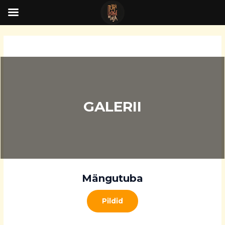
Skip
to
content
GALERII
Mängutuba
Pildid