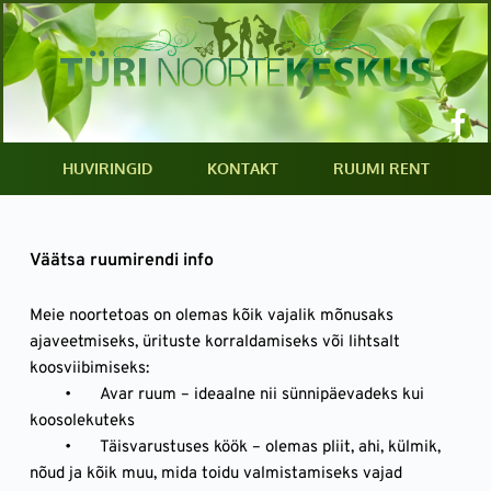
Skip
to
content
HUVIRINGID
KONTAKT
RUUMI RENT
Väätsa ruumirendi info 
Meie noortetoas on olemas kõik vajalik mõnusaks 
ajaveetmiseks, ürituste korraldamiseks või lihtsalt 
koosviibimiseks:
	•	Avar ruum – ideaalne nii sünnipäevadeks kui 
koosolekuteks
	•	Täisvarustuses köök – olemas pliit, ahi, külmik, 
nõud ja kõik muu, mida toidu valmistamiseks vajad