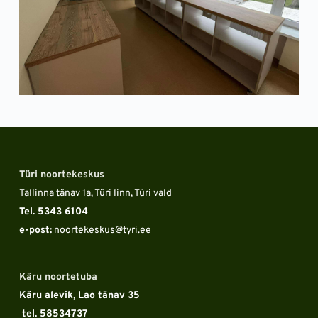
Türi noortekeskus
Tallinna tänav 1a, Türi linn, Türi vald
Tel. 5343 6104 
e-post:
 noortekeskus
@tyri.ee
Käru noortetuba
Käru alevik, Lao tänav 35
 tel. 58534737