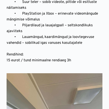
	•	Suur teler – sobib videote, piltide või esitluste 
näitamiseks
	•	PlayStation ja Xbox – erinevate videomängude 
mängimise võimalus
	•	Piljardilaud ja lauajalgpall – seltskondlikuks 
ajaviiteks
	•	Lauamängud, kaardimängud ja loovtegevuse 
vahendid – sobilikud igas vanuses kasutajatele
Rendihind:
15 eurot / tund minimaalne rendiaeg 3h