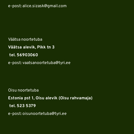
e-post: alice.sizask
@gmail.com
Väätsa noortetuba
Väätsa alevik, Pikk tn 3 
 tel. 56903060
e-post: vaatsanoortetuba
@tyri.ee
Oisu noortetuba
Estonia pst 1, Oisu alevik (Oisu rahvamaja) 
 tel. 523 5379
e-post: oisunoortetuba
@tyri.ee