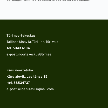
Türi noortekeskus
Tallinna tänav 1a, Türi linn, Türi vald
Tel. 5343 6104 
e-post:
 noortekeskus
@tyri.ee
Käru noortetuba
Käru alevik, Lao tänav 35
 tel. 58534737
e-post: alice.sizask
@gmail.com