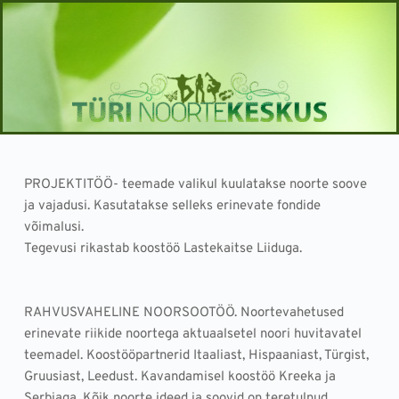
Skip
to
content
PROJEKTITÖÖ- teemade valikul kuulatakse noorte soove 
ja vajadusi. Kasutatakse selleks erinevate fondide 
võimalusi. 
Tegevusi rikastab koostöö Lastekaitse Liiduga.
RAHVUSVAHELINE NOORSOOTÖÖ. Noortevahetused 
erinevate riikide noortega aktuaalsetel noori huvitavatel 
teemadel. Koostööpartnerid Itaaliast, Hispaaniast, Türgist, 
Gruusiast, Leedust. Kavandamisel koostöö Kreeka ja 
Serbiaga. Kõik noorte ideed ja soovid on teretulnud.