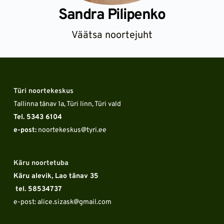
Sandra Pilipenko
Väätsa noortejuht
Türi noortekeskus
Tallinna tänav 1a, Türi linn, Türi vald
Tel. 5343 6104 
e-post:
 noortekeskus
@tyri.ee
Käru noortetuba
Käru alevik, Lao tänav 35
 tel. 58534737
e-post: alice.sizask
@gmail.com