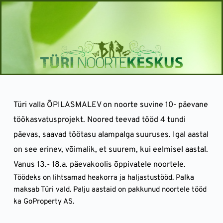
Skip
to
content
Türi valla ÕPILASMALEV on noorte suvine 10- päevane 
töökasvatusprojekt. Noored teevad tööd 4 tundi 
päevas, saavad töötasu alampalga suuruses. Igal aastal 
on see erinev, võimalik, et suurem, kui eelmisel aastal. 
Vanus 13.- 18.a. päevakoolis õppivatele noortele.
Töödeks on lihtsamad heakorra ja haljastustööd. Palka 
maksab Türi vald. Palju aastaid on pakkunud noortele tööd 
ka GoProperty AS.