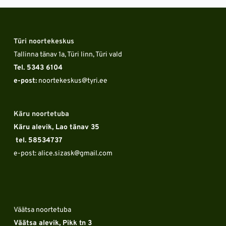
Türi noortekeskus
Tallinna tänav 1a, Türi linn, Türi vald
Tel. 5343 6104 
e-post:
 noortekeskus
@tyri.ee
Käru noortetuba
Käru alevik, Lao tänav 35
 tel. 58534737
e-post: alice.sizask
@gmail.com
Väätsa noortetuba
Väätsa alevik, Pikk tn 3 