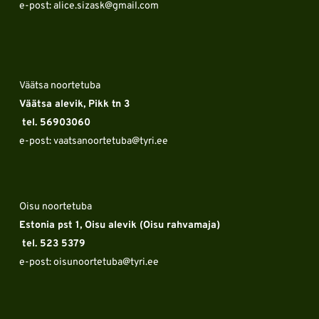
e-post: alice.sizask
@gmail.com
Väätsa noortetuba
Väätsa alevik, Pikk tn 3 
 tel. 56903060
e-post: vaatsanoortetuba
@tyri.ee
Oisu noortetuba
Estonia pst 1, Oisu alevik (Oisu rahvamaja) 
 tel. 523 5379
e-post: oisunoortetuba
@tyri.ee