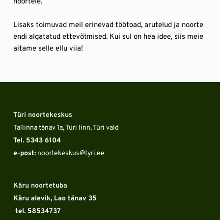
noortele.
Lisaks toimuvad meil erinevad töötoad, arutelud ja noorte 
endi algatatud ettevõtmised. Kui sul on hea idee, siis meie 
aitame selle ellu viia!
Türi noortekeskus
Tallinna tänav 1a, Türi linn, Türi vald
Tel. 5343 6104 
e-post:
 noortekeskus
@tyri.ee
Käru noortetuba
Käru alevik, Lao tänav 35
 tel. 58534737