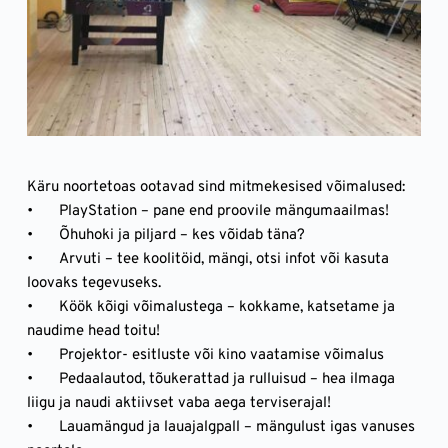
Käru noortetoas ootavad sind mitmekesised võimalused:
•	PlayStation – pane end proovile mängumaailmas!
•	Õhuhoki ja piljard – kes võidab täna?
•	Arvuti – tee koolitöid, mängi, otsi infot või kasuta 
loovaks tegevuseks.
•	Köök kõigi võimalustega – kokkame, katsetame ja 
naudime head toitu!
•	Projektor- esitluste või kino vaatamise võimalus 
•	Pedaalautod, tõukerattad ja rulluisud – hea ilmaga 
liigu ja naudi aktiivset vaba aega terviserajal!
•	Lauamängud ja lauajalgpall – mängulust igas vanuses 