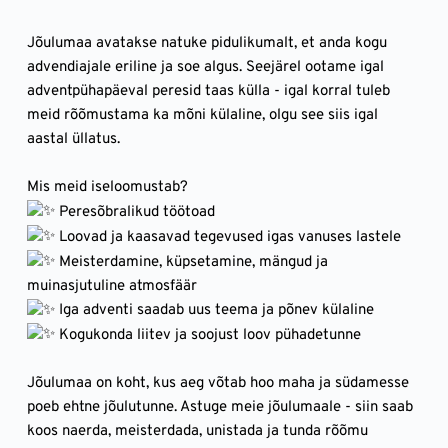
Jõulumaa avatakse natuke pidulikumalt, et anda kogu 
advendiajale eriline ja soe algus. Seejärel ootame igal 
adventpühapäeval peresid taas külla - igal korral tuleb 
meid rõõmustama ka mõni külaline, olgu see siis igal 
aastal üllatus.
Mis meid iseloomustab?
 Peresõbralikud töötoad
 Loovad ja kaasavad tegevused igas vanuses lastele
 Meisterdamine, küpsetamine, mängud ja 
muinasjutuline atmosfäär
 Iga adventi saadab uus teema ja põnev külaline
 Kogukonda liitev ja soojust loov pühadetunne
Jõulumaa on koht, kus aeg võtab hoo maha ja südamesse 
poeb ehtne jõulutunne. Astuge meie jõulumaale - siin saab 
koos naerda, meisterdada, unistada ja tunda rõõmu 