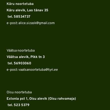
Käru noortetuba
Käru alevik, Lao tänav 35
 tel. 58534737
e-post: alice.sizask
@gmail.com
Väätsa noortetuba
Väätsa alevik, Pikk tn 3 
 tel. 56903060
e-post: vaatsanoortetuba
@tyri.ee
Oisu noortetuba
Estonia pst 1, Oisu alevik (Oisu rahvamaja) 
 tel. 523 5379