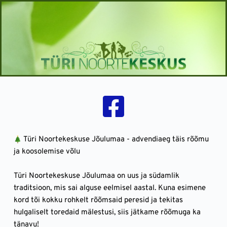
Skip
to
content
 Türi Noortekeskuse Jõulumaa - advendiaeg täis rõõmu 
ja koosolemise võlu
Türi Noortekeskuse Jõulumaa on uus ja südamlik 
traditsioon, mis sai alguse eelmisel aastal. Kuna esimene 
kord tõi kokku rohkelt rõõmsaid peresid ja tekitas 
hulgaliselt toredaid mälestusi, siis jätkame rõõmuga ka 
tänavu!