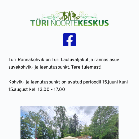
Skip
to
content
Türi Rannakohvik on Türi Lauluväljakul ja rannas asuv 
suvekohvik- ja laenutuspunkt. Tere tulemast!
Kohvik- ja laenutuspunkt on avatud perioodil 15.juuni kuni 
15.august kell 13.00 - 17.00