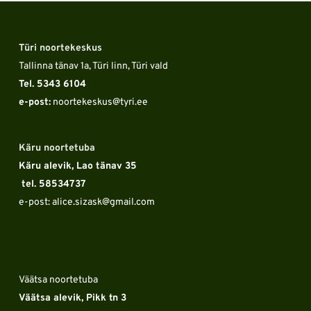
Türi noortekeskus
Tallinna tänav 1a, Türi linn, Türi vald
Tel. 5343 6104 
e-post:
 noortekeskus
@tyri.ee
Käru noortetuba
Käru alevik, Lao tänav 35
 tel. 58534737
e-post: alice.sizask
@gmail.com
Väätsa noortetuba
Väätsa alevik, Pikk tn 3 